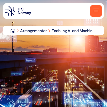
Arrangementer
Enabling AI and Machine
Learning to Address
Transportation
Challenges