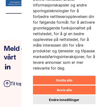
informasjonskapsler og andre
sporingsteknologier for å
forbedre nettleseropplevelsen din
Register your attendance here!
for følgende formål:
for å aktivere
grunnleggende funksjonalitet på
nettstedet
,
for å gi en bedre
opplevelse på nettstedet
,
for å
måle interessen din for våre
Meld deg på nyhetsbrevet
produkter og tjenester og tilpasse
vårt
markedsføringsinteraksjoner
,
for å
levere annonser som er mer
relevante for deg
.
Godta alle
Til toppen
Personvern
Avvis alle
Endre innstillinger