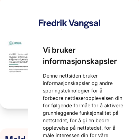
Fredrik Vangsal
2 minutter
Vi bruker
informasjonskapsler
Denne nettsiden bruker
informasjonskapsler og andre
sporingsteknologier for å
forbedre nettleseropplevelsen din
for følgende formål:
for å aktivere
grunnleggende funksjonalitet på
nettstedet
,
for å gi en bedre
opplevelse på nettstedet
,
for å
Meld deg på nyhetsbrevet
måle interessen din for våre