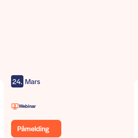
24.
Mars
Webinar
Påmelding