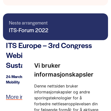
Neste arrangement
ITS-Forum 2022
ITS Europe – 3rd Congress
Webinar on Green and
Sustainable Mobility.
Vi bruker
informasjonskapsler
rd
24 March: 3
Congress Webinar on Green & Sustainable
Mobility
Denne nettsiden bruker
informasjonskapsler og andre
More information here >>
sporingsteknologier for å
forbedre nettleseropplevelsen din
for følgende formål:
for å aktivere