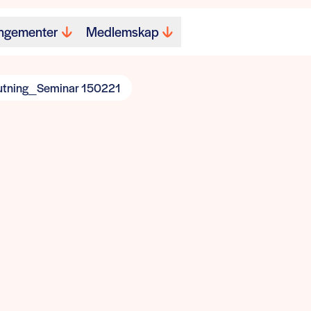
ngementer
Medlemskap
utning_Seminar 150221