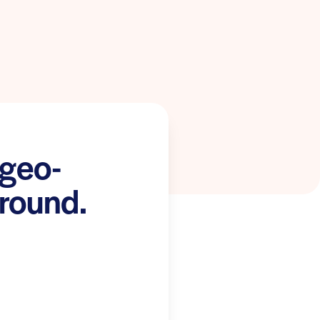
 geo-
ground.