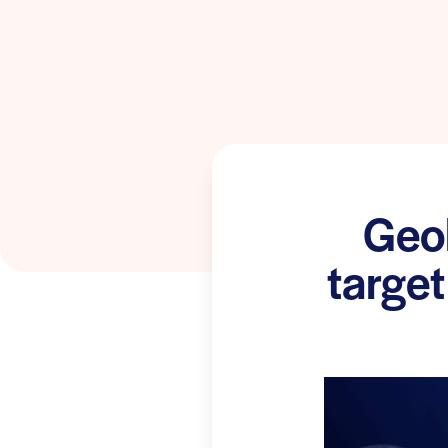
Geol
target