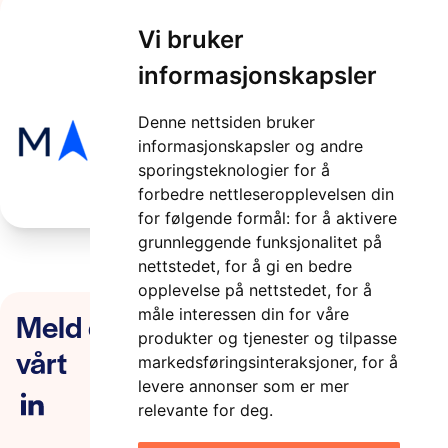
Vi bruker
image
informasjonskapsler
2 minutter
Denne nettsiden bruker
informasjonskapsler og andre
sporingsteknologier for å
forbedre nettleseropplevelsen din
for følgende formål:
for å aktivere
grunnleggende funksjonalitet på
nettstedet
,
for å gi en bedre
opplevelse på nettstedet
,
for å
Meld deg på nyhetsbrevet
måle interessen din for våre
produkter og tjenester og tilpasse
vårt
markedsføringsinteraksjoner
,
for å
levere annonser som er mer
relevante for deg
.