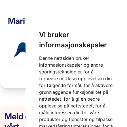
MaritimeITS_HorisontalFilled_
2 minutter
Vi bruker
informasjonskapsler
Denne nettsiden bruker
informasjonskapsler og andre
sporingsteknologier for å
forbedre nettleseropplevelsen din
for følgende formål:
for å aktivere
grunnleggende funksjonalitet på
nettstedet
,
for å gi en bedre
opplevelse på nettstedet
,
for å
Meld deg på nyhetsbrevet
måle interessen din for våre
produkter og tjenester og tilpasse
vårt
markedsføringsinteraksjoner
,
for å