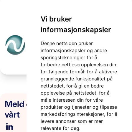
Vi bruker
image-12 (1)
informasjonskapsler
2 minutter
Denne nettsiden bruker
informasjonskapsler og andre
sporingsteknologier for å
forbedre nettleseropplevelsen din
for følgende formål:
for å aktivere
grunnleggende funksjonalitet på
nettstedet
,
for å gi en bedre
opplevelse på nettstedet
,
for å
Meld deg på nyhetsbrevet
måle interessen din for våre
produkter og tjenester og tilpasse
vårt
markedsføringsinteraksjoner
,
for å
levere annonser som er mer
relevante for deg
.