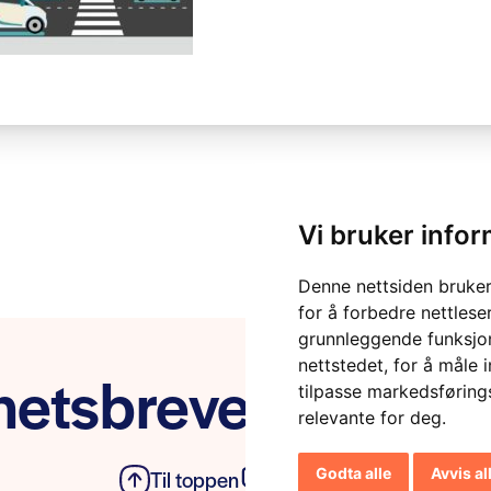
Vi bruker info
Denne nettsiden bruker
for å forbedre nettlese
grunnleggende funksjon
nettstedet
,
for å måle 
etsbrevet vårt
tilpasse markedsføring
relevante for deg
.
Godta alle
Avvis al
Til toppen
Personvern