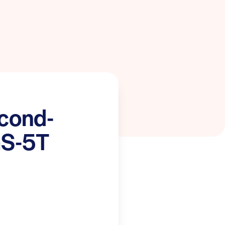
cond-
aS-5T