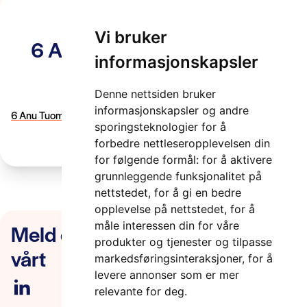
Vi bruker
6 Anu Tuominen RESMART
informasjonskapsler
21-05-05
Denne nettsiden bruker
2 minutter
informasjonskapsler og andre
6 Anu Tuominen RESMART 21-05-05
sporingsteknologier for å
forbedre nettleseropplevelsen din
for følgende formål:
for å aktivere
grunnleggende funksjonalitet på
nettstedet
,
for å gi en bedre
opplevelse på nettstedet
,
for å
Meld deg på nyhetsbrevet
måle interessen din for våre
produkter og tjenester og tilpasse
vårt
markedsføringsinteraksjoner
,
for å
levere annonser som er mer
relevante for deg
.