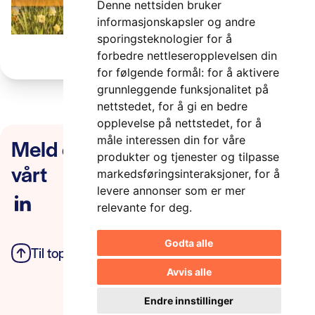
Denne nettsiden bruker
informasjonskapsler og andre
sporingsteknologier for å
forbedre nettleseropplevelsen din
for følgende formål:
for å aktivere
grunnleggende funksjonalitet på
nettstedet
,
for å gi en bedre
opplevelse på nettstedet
,
for å
Meld deg på nyhetsbrevet
måle interessen din for våre
produkter og tjenester og tilpasse
vårt
markedsføringsinteraksjoner
,
for å
levere annonser som er mer
relevante for deg
.
Godta alle
Til toppen
Personvern
Avvis alle
Endre innstillinger