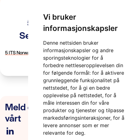
Vi bruker
5 ITS Norway 110221
informasjonskapsler
Selvstyrt luftfart kommer
Denne nettsiden bruker
2 minutter
informasjonskapsler og andre
5 ITS Norway 110221 Selvstyrt luftfart kommer
sporingsteknologier for å
forbedre nettleseropplevelsen din
for følgende formål:
for å aktivere
grunnleggende funksjonalitet på
nettstedet
,
for å gi en bedre
opplevelse på nettstedet
,
for å
Meld deg på nyhetsbrevet
måle interessen din for våre
produkter og tjenester og tilpasse
vårt
markedsføringsinteraksjoner
,
for å
levere annonser som er mer
relevante for deg
.