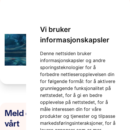
smarte veger
Vi bruker
2 minutter
informasjonskapsler
Denne nettsiden bruker
informasjonskapsler og andre
sporingsteknologier for å
forbedre nettleseropplevelsen din
for følgende formål:
for å aktivere
grunnleggende funksjonalitet på
nettstedet
,
for å gi en bedre
opplevelse på nettstedet
,
for å
Meld deg på nyhetsbrevet
måle interessen din for våre
produkter og tjenester og tilpasse
vårt
markedsføringsinteraksjoner
,
for å