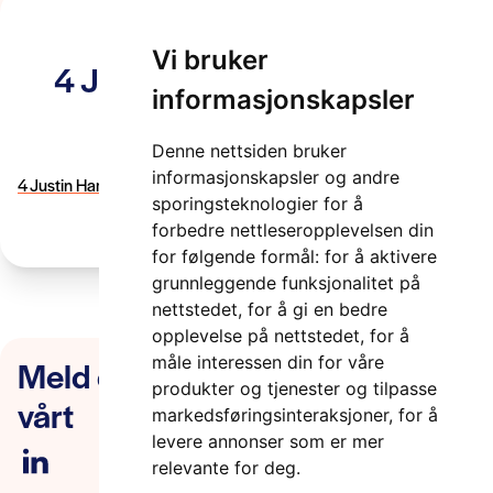
Vi bruker
4 Justin Hamilton and Nico
informasjonskapsler
Pfau Kapsch
Denne nettsiden bruker
2 minutter
informasjonskapsler og andre
4 Justin Hamilton and Nico Pfau Kapsch
sporingsteknologier for å
forbedre nettleseropplevelsen din
for følgende formål:
for å aktivere
grunnleggende funksjonalitet på
nettstedet
,
for å gi en bedre
opplevelse på nettstedet
,
for å
Meld deg på nyhetsbrevet
måle interessen din for våre
produkter og tjenester og tilpasse
vårt
markedsføringsinteraksjoner
,
for å
levere annonser som er mer
relevante for deg
.