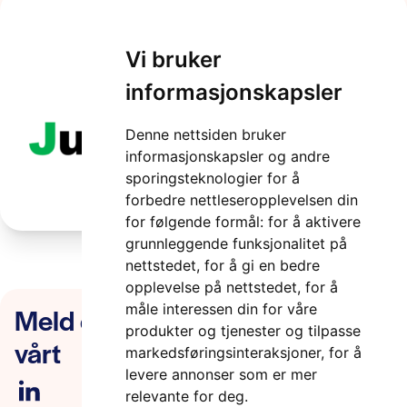
Bilde1
Vi bruker
informasjonskapsler
2 minutter
Denne nettsiden bruker
informasjonskapsler og andre
sporingsteknologier for å
forbedre nettleseropplevelsen din
for følgende formål:
for å aktivere
grunnleggende funksjonalitet på
nettstedet
,
for å gi en bedre
opplevelse på nettstedet
,
for å
Meld deg på nyhetsbrevet
måle interessen din for våre
produkter og tjenester og tilpasse
vårt
markedsføringsinteraksjoner
,
for å
levere annonser som er mer
relevante for deg
.