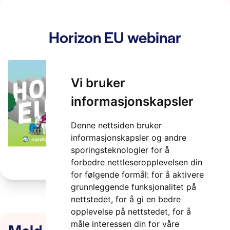
Horizon EU webinar
2 minutter
Vi bruker
informasjonskapsler
Denne nettsiden bruker
informasjonskapsler og andre
sporingsteknologier for å
forbedre nettleseropplevelsen din
for følgende formål:
for å aktivere
grunnleggende funksjonalitet på
nettstedet
,
for å gi en bedre
opplevelse på nettstedet
,
for å
Meld deg på nyhetsbrevet
måle interessen din for våre