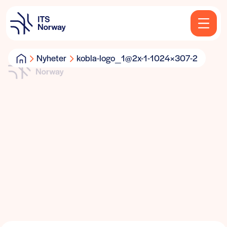
Nyheter
kobla-logo_1@2x-1-1024×307-2