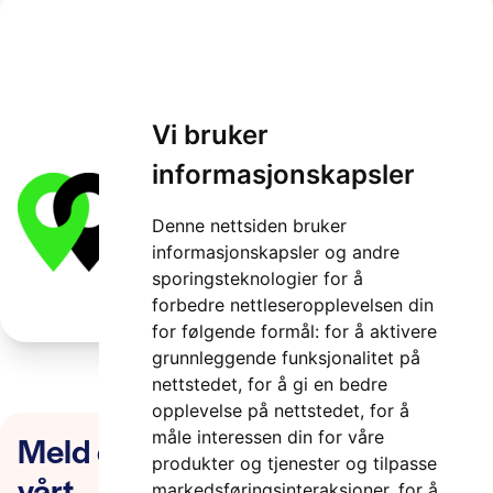
kobla-logo_1@2x-1-
1024×307-2
Vi bruker
2 minutter
informasjonskapsler
Denne nettsiden bruker
informasjonskapsler og andre
sporingsteknologier for å
forbedre nettleseropplevelsen din
for følgende formål:
for å aktivere
grunnleggende funksjonalitet på
nettstedet
,
for å gi en bedre
opplevelse på nettstedet
,
for å
Meld deg på nyhetsbrevet
måle interessen din for våre
produkter og tjenester og tilpasse
vårt
markedsføringsinteraksjoner
,
for å