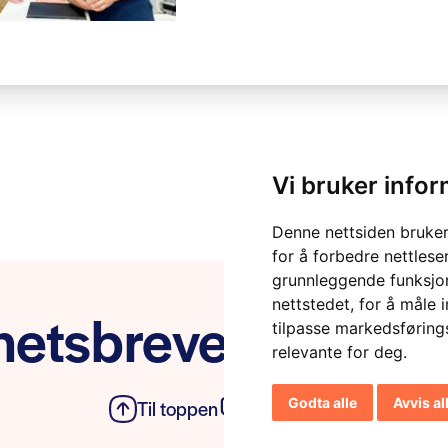
Vi bruker info
Denne nettsiden bruker
for å forbedre nettlese
grunnleggende funksjon
nettstedet
,
for å måle 
etsbrevet vårt
tilpasse markedsføring
relevante for deg
.
Godta alle
Avvis al
Til toppen
Personvern