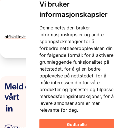
Vi bruker
informasjonskapsler
offisiell invitasjon
Denne nettsiden bruker
2 minutter
informasjonskapsler og andre
offisiell invitasjon
sporingsteknologier for å
forbedre nettleseropplevelsen din
for følgende formål:
for å aktivere
grunnleggende funksjonalitet på
nettstedet
,
for å gi en bedre
opplevelse på nettstedet
,
for å
Meld deg på nyhetsbrevet
måle interessen din for våre
produkter og tjenester og tilpasse
vårt
markedsføringsinteraksjoner
,
for å
levere annonser som er mer
relevante for deg
.
Godta alle