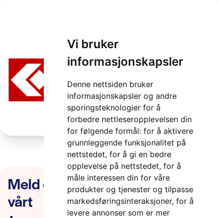
CIMSALA
Vi bruker
2 minutter
informasjonskapsler
Denne nettsiden bruker
informasjonskapsler og andre
sporingsteknologier for å
forbedre nettleseropplevelsen din
for følgende formål:
for å aktivere
grunnleggende funksjonalitet på
nettstedet
,
for å gi en bedre
opplevelse på nettstedet
,
for å
Meld deg på nyhetsbrevet
måle interessen din for våre
produkter og tjenester og tilpasse
vårt
markedsføringsinteraksjoner
,
for å
levere annonser som er mer