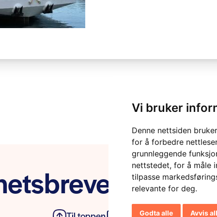
Vi bruker info
Denne nettsiden bruker
for å forbedre nettlese
grunnleggende funksjon
nettstedet
,
for å måle 
etsbrevet vårt
tilpasse markedsføring
relevante for deg
.
Godta alle
Avvis al
Til toppen
Personvern