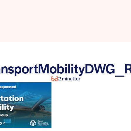
ansportMobilityDWG_
2 minutter