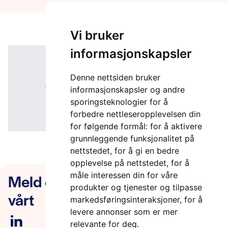
Vi bruker
informasjonskapsler
Denne nettsiden bruker
informasjonskapsler og andre
sporingsteknologier for å
forbedre nettleseropplevelsen din
for følgende formål:
for å aktivere
grunnleggende funksjonalitet på
nettstedet
,
for å gi en bedre
opplevelse på nettstedet
,
for å
Meld deg på nyhetsbrevet
måle interessen din for våre
produkter og tjenester og tilpasse
vårt
markedsføringsinteraksjoner
,
for å
levere annonser som er mer
relevante for deg
.