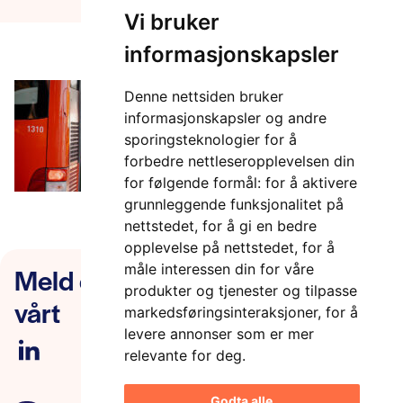
Vi bruker
informasjonskapsler
Denne nettsiden bruker
informasjonskapsler og andre
sporingsteknologier for å
forbedre nettleseropplevelsen din
for følgende formål:
for å aktivere
grunnleggende funksjonalitet på
nettstedet
,
for å gi en bedre
opplevelse på nettstedet
,
for å
Meld deg på nyhetsbrevet
måle interessen din for våre
produkter og tjenester og tilpasse
vårt
markedsføringsinteraksjoner
,
for å
levere annonser som er mer
relevante for deg
.
Godta alle