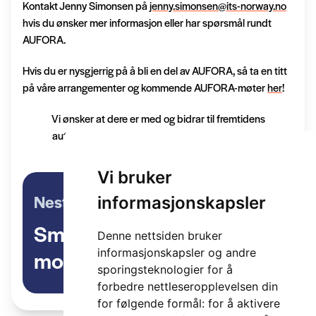
Kontakt Jenny Simonsen på
jenny.simonsen@its-norway.no
hvis du ønsker mer informasjon eller har spørsmål rundt
AUFORA.
Hvis du er nysgjerrig på å bli en del av AUFORA, så ta en titt
på våre arrangementer og kommende AUFORA-møter
her
!
Vi ønsker at dere er med og bidrar til fremtidens
automatiserte transport og mobilitet i AUFORA!
Vi bruker
Neste artikkel
informasjonskapsler
Smart Move – ITS- og
Denne nettsiden bruker
mobilitetsarena for
informasjonskapsler og andre
sporingsteknologier for å
offentlig sektor
forbedre nettleseropplevelsen din
for følgende formål:
for å aktivere