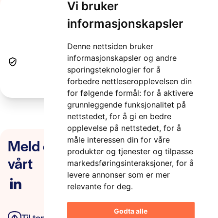
Vi bruker
informasjonskapsler
image-1
Denne nettsiden bruker
2 minutter
informasjonskapsler og andre
sporingsteknologier for å
forbedre nettleseropplevelsen din
for følgende formål:
for å aktivere
grunnleggende funksjonalitet på
nettstedet
,
for å gi en bedre
opplevelse på nettstedet
,
for å
Meld deg på nyhetsbrevet
måle interessen din for våre
produkter og tjenester og tilpasse
vårt
markedsføringsinteraksjoner
,
for å
levere annonser som er mer
relevante for deg
.
Godta alle
Til toppen