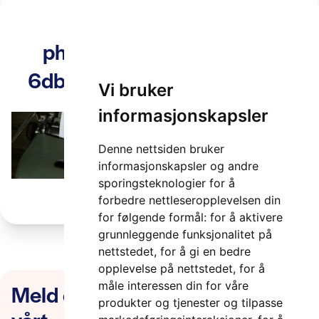
photo-1653038417332-
6db0ff9d4bfb-1-1600×500
Vi bruker
2 minutter
informasjonskapsler
Denne nettsiden bruker
informasjonskapsler og andre
sporingsteknologier for å
forbedre nettleseropplevelsen din
for følgende formål:
for å aktivere
grunnleggende funksjonalitet på
nettstedet
,
for å gi en bedre
opplevelse på nettstedet
,
for å
Meld deg på nyhetsbrevet
måle interessen din for våre
produkter og tjenester og tilpasse