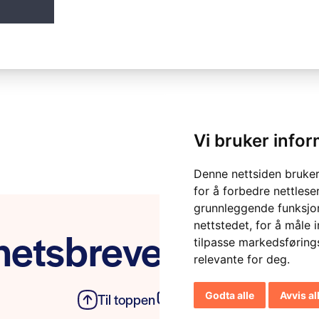
Vi bruker info
Denne nettsiden bruker
for å forbedre nettlese
grunnleggende funksjon
nettstedet
,
for å måle 
etsbrevet vårt
tilpasse markedsføring
relevante for deg
.
Godta alle
Avvis al
Til toppen
Personvern