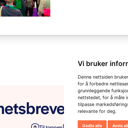
Vi bruker info
Denne nettsiden bruker
for å forbedre nettlese
grunnleggende funksjon
nettstedet
,
for å måle 
etsbrevet vårt
tilpasse markedsføring
relevante for deg
.
Godta alle
Avvis al
Til toppen
Personvern