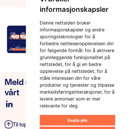
informasjonskapsler
Denne nettsiden bruker
informasjonskapsler og andre
sporingsteknologier for å
forbedre nettleseropplevelsen din
for følgende formål:
for å aktivere
grunnleggende funksjonalitet på
nettstedet
,
for å gi en bedre
opplevelse på nettstedet
,
for å
måle interessen din for våre
Meld deg på nyhetsbrevet
produkter og tjenester og tilpasse
vårt
markedsføringsinteraksjoner
,
for å
levere annonser som er mer
relevante for deg
.
Godta alle
Til toppen
Personvern