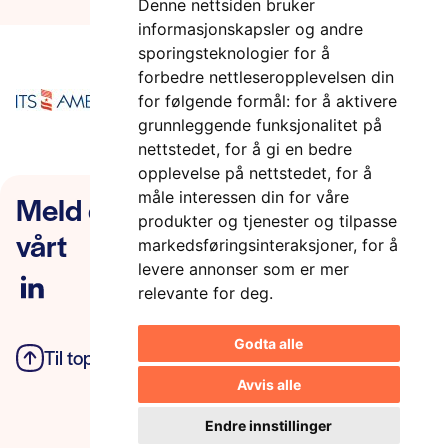
Denne nettsiden bruker
informasjonskapsler og andre
sporingsteknologier for å
forbedre nettleseropplevelsen din
for følgende formål:
for å aktivere
grunnleggende funksjonalitet på
nettstedet
,
for å gi en bedre
opplevelse på nettstedet
,
for å
Meld deg på nyhetsbrevet
måle interessen din for våre
produkter og tjenester og tilpasse
vårt
markedsføringsinteraksjoner
,
for å
levere annonser som er mer
relevante for deg
.
Godta alle
Til toppen
Personvern
Avvis alle
Endre innstillinger