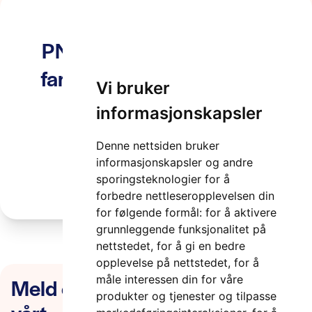
PNG-5000-Skyttel-logo-
farge-KORT-1600×500-1
Vi bruker
2 minutter
informasjonskapsler
Denne nettsiden bruker
informasjonskapsler og andre
sporingsteknologier for å
forbedre nettleseropplevelsen din
for følgende formål:
for å aktivere
grunnleggende funksjonalitet på
nettstedet
,
for å gi en bedre
opplevelse på nettstedet
,
for å
Meld deg på nyhetsbrevet
måle interessen din for våre
produkter og tjenester og tilpasse