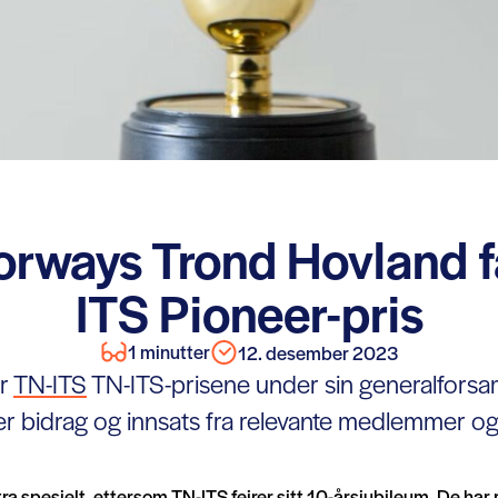
orways Trond Hovland f
ITS Pioneer-pris
1 minutter
12. desember 2023
er
TN-ITS
TN-ITS-prisene under sin generalforsam
r bidrag og innsats fra relevante medlemmer og
tra spesielt, ettersom TN-ITS feirer sitt 10-årsjubileum. De har 