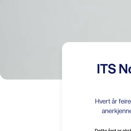
ITS N
Hvert år feir
anerkjenne
Dette året er eks