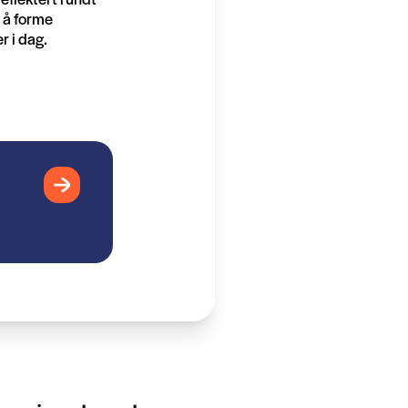
 å forme
 i dag.