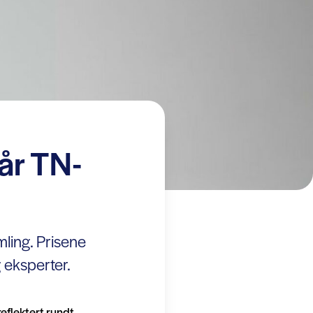
år TN-
ling. Prisene
 eksperter.
reflektert rundt