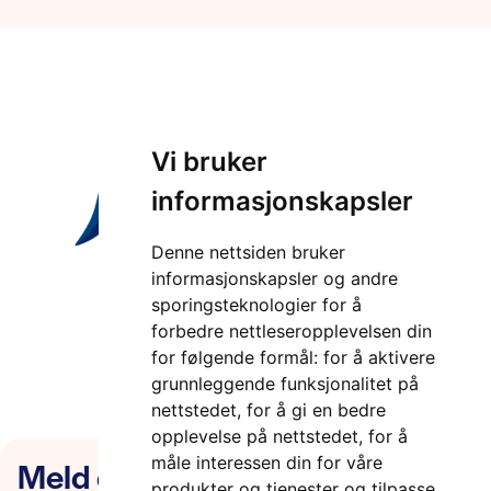
Vi bruker
informasjonskapsler
Denne nettsiden bruker
informasjonskapsler og andre
sporingsteknologier for å
forbedre nettleseropplevelsen din
for følgende formål:
for å aktivere
grunnleggende funksjonalitet på
nettstedet
,
for å gi en bedre
opplevelse på nettstedet
,
for å
Meld deg på nyhetsbrevet
måle interessen din for våre
produkter og tjenester og tilpasse