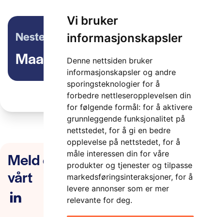
Vi bruker
Neste artikkel
informasjonskapsler
Maas-Peer – bloggpost 2
Denne nettsiden bruker
informasjonskapsler og andre
sporingsteknologier for å
forbedre nettleseropplevelsen din
for følgende formål:
for å aktivere
grunnleggende funksjonalitet på
nettstedet
,
for å gi en bedre
opplevelse på nettstedet
,
for å
Meld deg på nyhetsbrevet
måle interessen din for våre
produkter og tjenester og tilpasse
vårt
markedsføringsinteraksjoner
,
for å
levere annonser som er mer
relevante for deg
.