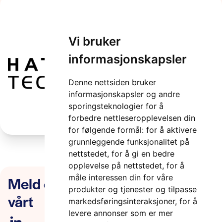
Hatteland logo
Vi bruker
2 minutter
informasjonskapsler
Denne nettsiden bruker
informasjonskapsler og andre
sporingsteknologier for å
forbedre nettleseropplevelsen din
for følgende formål:
for å aktivere
grunnleggende funksjonalitet på
nettstedet
,
for å gi en bedre
opplevelse på nettstedet
,
for å
Meld deg på nyhetsbrevet
måle interessen din for våre
produkter og tjenester og tilpasse
vårt
markedsføringsinteraksjoner
,
for å
levere annonser som er mer