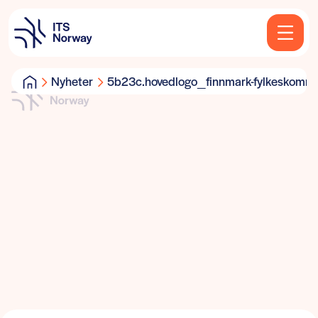
Nyheter
5b23c.hovedlogo_finnmark-fylkeskom