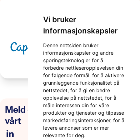
Vi bruker
Capgemini
informasjonskapsler
2 minutter
Denne nettsiden bruker
informasjonskapsler og andre
sporingsteknologier for å
forbedre nettleseropplevelsen din
for følgende formål:
for å aktivere
grunnleggende funksjonalitet på
nettstedet
,
for å gi en bedre
opplevelse på nettstedet
,
for å
Meld deg på nyhetsbrevet
måle interessen din for våre
produkter og tjenester og tilpasse
vårt
markedsføringsinteraksjoner
,
for å
levere annonser som er mer
relevante for deg
.