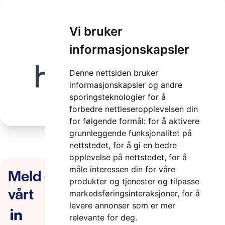
Vi bruker
Holo jpg
informasjonskapsler
2 minutter
Denne nettsiden bruker
informasjonskapsler og andre
sporingsteknologier for å
forbedre nettleseropplevelsen din
for følgende formål:
for å aktivere
grunnleggende funksjonalitet på
nettstedet
,
for å gi en bedre
opplevelse på nettstedet
,
for å
Meld deg på nyhetsbrevet
måle interessen din for våre
produkter og tjenester og tilpasse
vårt
markedsføringsinteraksjoner
,
for å
levere annonser som er mer
relevante for deg
.