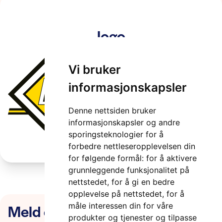
logo
2 minutter
Vi bruker
informasjonskapsler
Denne nettsiden bruker
informasjonskapsler og andre
sporingsteknologier for å
forbedre nettleseropplevelsen din
for følgende formål:
for å aktivere
grunnleggende funksjonalitet på
nettstedet
,
for å gi en bedre
opplevelse på nettstedet
,
for å
Meld deg på nyhetsbrevet
måle interessen din for våre
produkter og tjenester og tilpasse