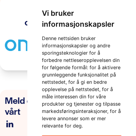
Vi bruker
onesettle_logo_color
informasjonskapsler
2 minutter
Denne nettsiden bruker
informasjonskapsler og andre
sporingsteknologier for å
forbedre nettleseropplevelsen din
for følgende formål:
for å aktivere
grunnleggende funksjonalitet på
nettstedet
,
for å gi en bedre
opplevelse på nettstedet
,
for å
Meld deg på nyhetsbrevet
måle interessen din for våre
produkter og tjenester og tilpasse
vårt
markedsføringsinteraksjoner
,
for å
levere annonser som er mer
relevante for deg
.