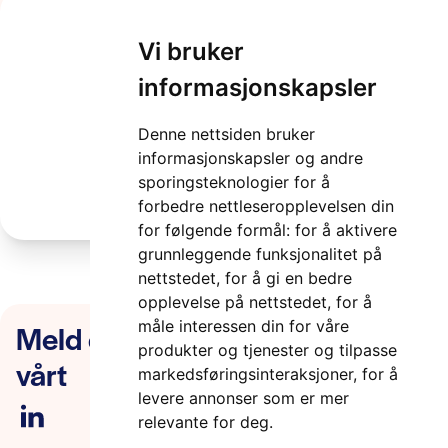
Vi bruker
proactima_v2_v2
informasjonskapsler
2 minutter
Denne nettsiden bruker
informasjonskapsler og andre
sporingsteknologier for å
forbedre nettleseropplevelsen din
for følgende formål:
for å aktivere
grunnleggende funksjonalitet på
nettstedet
,
for å gi en bedre
opplevelse på nettstedet
,
for å
Meld deg på nyhetsbrevet
måle interessen din for våre
produkter og tjenester og tilpasse
vårt
markedsføringsinteraksjoner
,
for å
levere annonser som er mer
relevante for deg
.