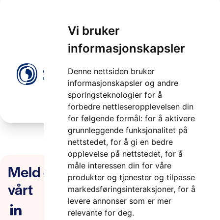
Vi bruker
Sintef
informasjonskapsler
2 minutter
Denne nettsiden bruker
informasjonskapsler og andre
sporingsteknologier for å
forbedre nettleseropplevelsen din
for følgende formål:
for å aktivere
grunnleggende funksjonalitet på
nettstedet
,
for å gi en bedre
opplevelse på nettstedet
,
for å
Meld deg på nyhetsbrevet
måle interessen din for våre
produkter og tjenester og tilpasse
vårt
markedsføringsinteraksjoner
,
for å
levere annonser som er mer
relevante for deg
.