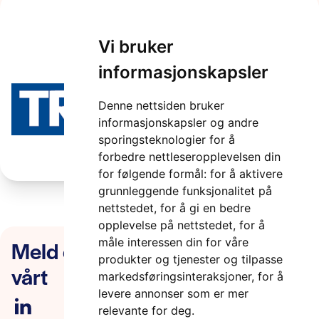
trafsys-logo
Vi bruker
informasjonskapsler
2 minutter
Denne nettsiden bruker
informasjonskapsler og andre
sporingsteknologier for å
forbedre nettleseropplevelsen din
for følgende formål:
for å aktivere
grunnleggende funksjonalitet på
nettstedet
,
for å gi en bedre
opplevelse på nettstedet
,
for å
Meld deg på nyhetsbrevet
måle interessen din for våre
produkter og tjenester og tilpasse
vårt
markedsføringsinteraksjoner
,
for å
levere annonser som er mer
relevante for deg
.