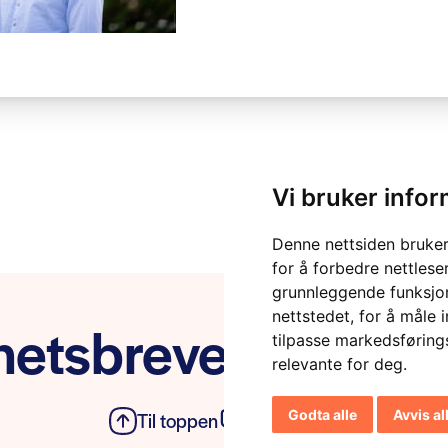
Vi bruker info
Denne nettsiden bruker
for å forbedre nettlese
grunnleggende funksjon
nettstedet
,
for å måle 
etsbrevet vårt
tilpasse markedsføring
relevante for deg
.
Godta alle
Avvis al
Til toppen
Personvern