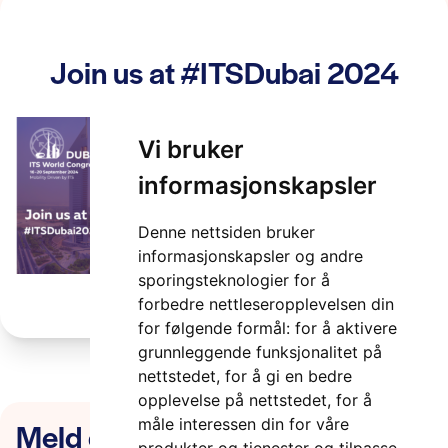
Join us at #ITSDubai 2024
2 minutter
Vi bruker
informasjonskapsler
Denne nettsiden bruker
informasjonskapsler og andre
sporingsteknologier for å
forbedre nettleseropplevelsen din
for følgende formål:
for å aktivere
grunnleggende funksjonalitet på
nettstedet
,
for å gi en bedre
opplevelse på nettstedet
,
for å
Meld deg på nyhetsbrevet
måle interessen din for våre