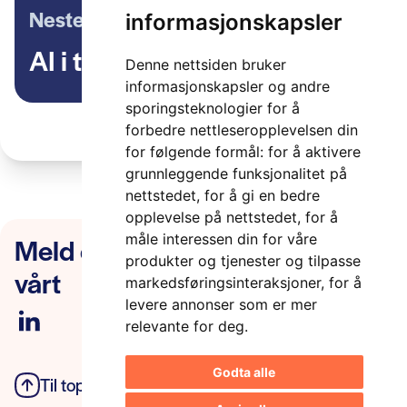
Neste artikkel
informasjonskapsler
AI i transportsektoren
Denne nettsiden bruker
informasjonskapsler og andre
sporingsteknologier for å
forbedre nettleseropplevelsen din
for følgende formål:
for å aktivere
grunnleggende funksjonalitet på
nettstedet
,
for å gi en bedre
opplevelse på nettstedet
,
for å
Meld deg på nyhetsbrevet
måle interessen din for våre
produkter og tjenester og tilpasse
vårt
markedsføringsinteraksjoner
,
for å
levere annonser som er mer
relevante for deg
.
Godta alle
Til toppen
Personvern