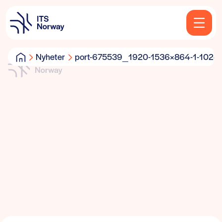
Nyheter
port-675539_1920-1536×864-1-1024