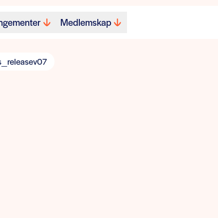
ngementer
Medlemskap
_releasev07