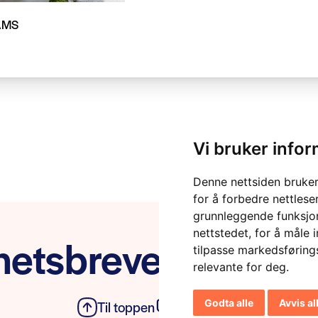
SAMS
Vi bruker info
Denne nettsiden bruker
for å forbedre nettlese
grunnleggende funksjon
nettstedet
,
for å måle 
etsbrevet vårt
tilpasse markedsføring
relevante for deg
.
Godta alle
Avvis al
Til toppen
Personvern